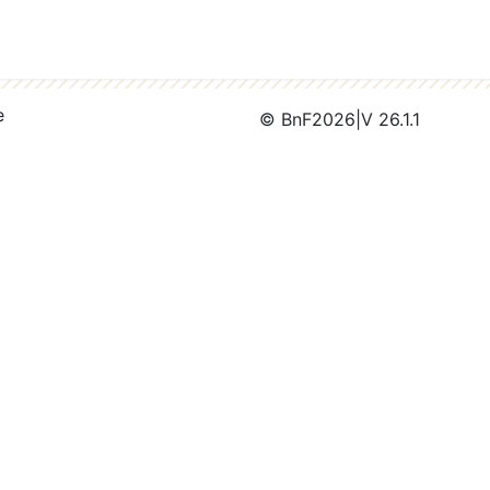
e
© BnF
2026
|
V 26.1.1