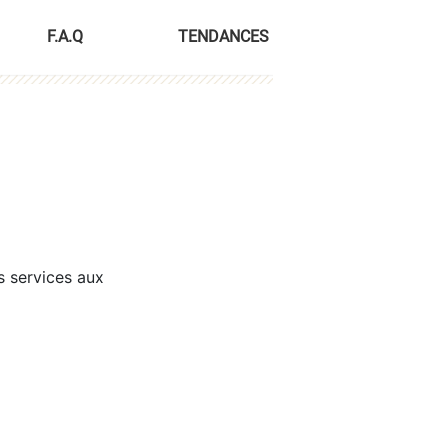
F.A.Q
TENDANCES
s services aux