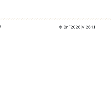
e
© BnF
2026
|
V 26.1.1