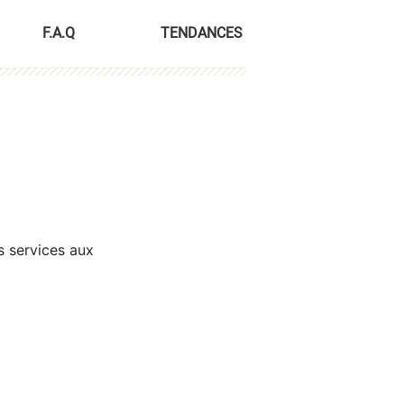
F.A.Q
TENDANCES
s services aux