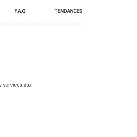
F.A.Q
TENDANCES
s services aux