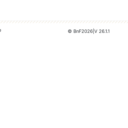
e
© BnF
2026
|
V 26.1.1