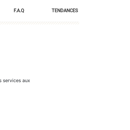
F.A.Q
TENDANCES
s services aux