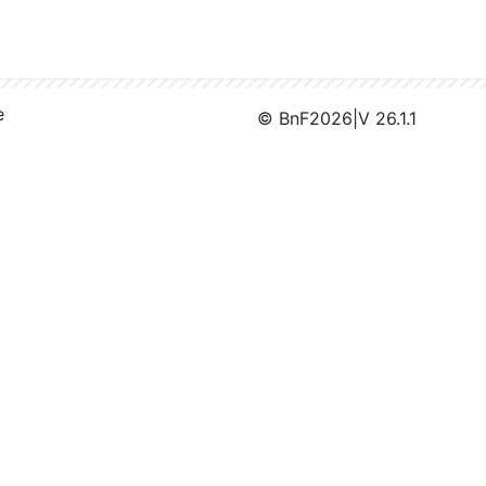
e
© BnF
2026
|
V 26.1.1