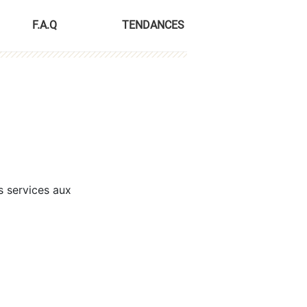
F.A.Q
TENDANCES
s services aux