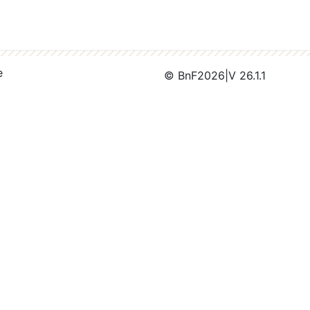
e
© BnF
2026
|
V 26.1.1