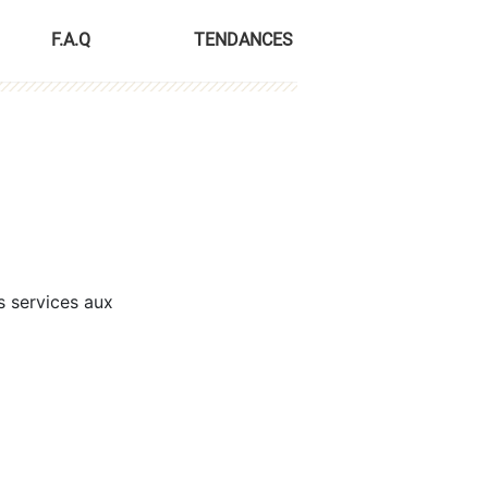
F.A.Q
TENDANCES
s services aux