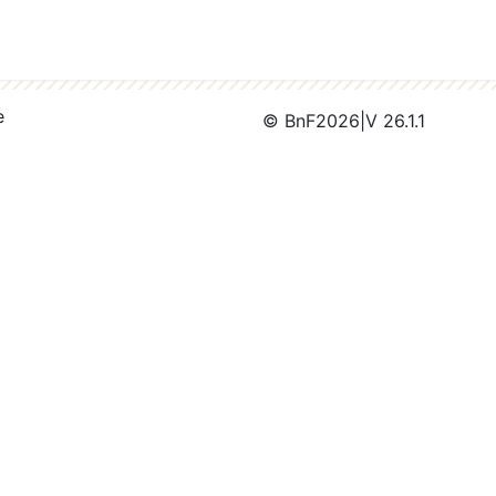
e
© BnF
2026
|
V 26.1.1