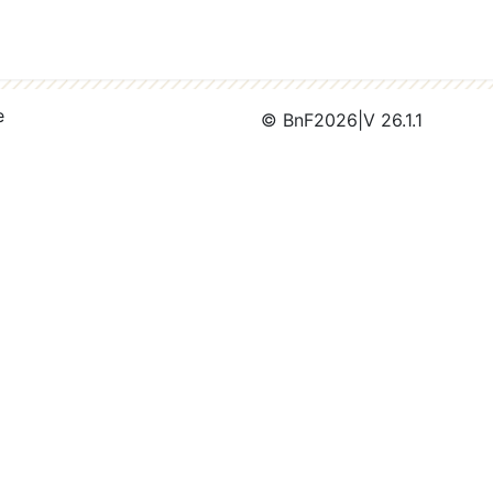
e
© BnF
2026
|
V 26.1.1