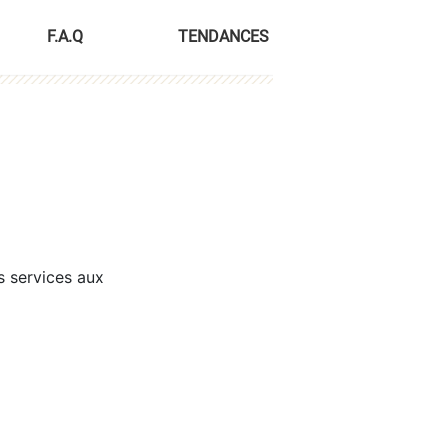
F.A.Q
TENDANCES
s services aux