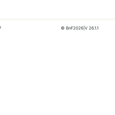
e
© BnF
2026
|
V 26.1.1