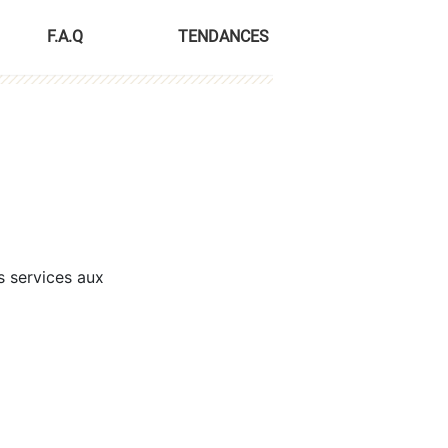
F.A.Q
TENDANCES
s services aux