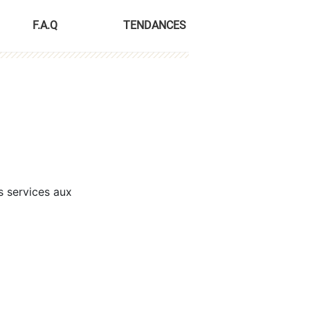
F.A.Q
TENDANCES
s services aux