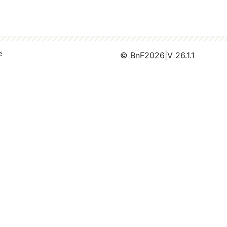
e
© BnF
2026
|
V 26.1.1