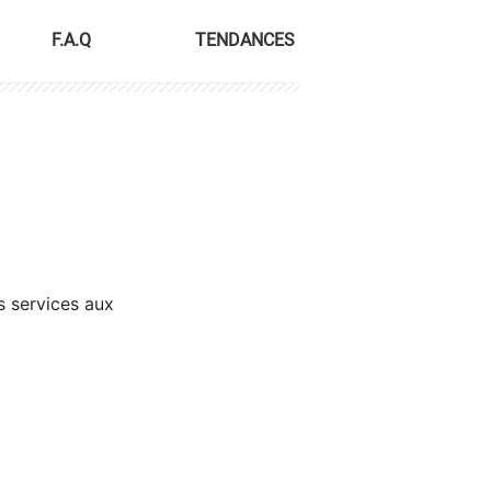
F.A.Q
TENDANCES
s services aux