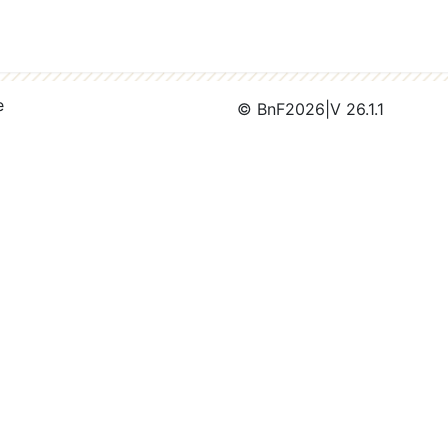
e
© BnF
2026
|
V 26.1.1