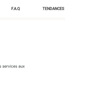
F.A.Q
TENDANCES
s services aux