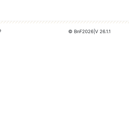
e
© BnF
2026
|
V 26.1.1