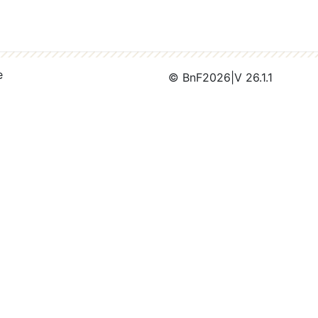
e
© BnF
2026
|
V 26.1.1