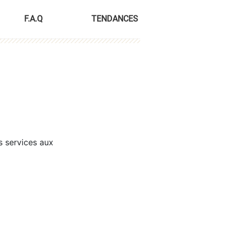
F.A.Q
TENDANCES
s services aux