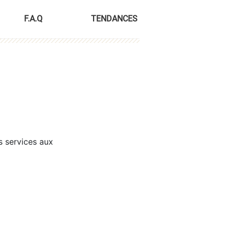
F.A.Q
TENDANCES
s services aux