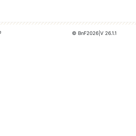
e
© BnF
2026
|
V 26.1.1