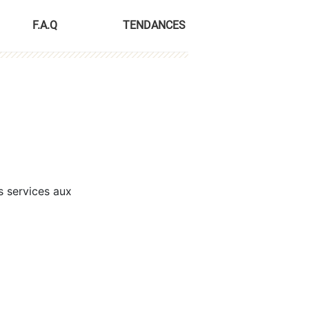
F.A.Q
TENDANCES
s services aux