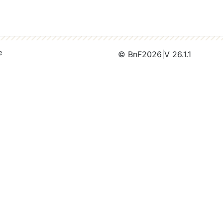
e
© BnF
2026
|
V 26.1.1