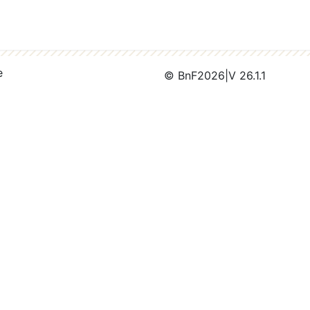
e
© BnF
2026
|
V 26.1.1