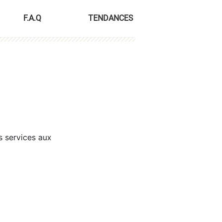
F.A.Q
TENDANCES
s services aux