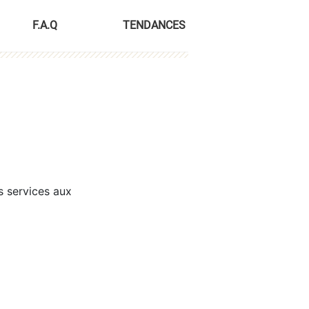
F.A.Q
TENDANCES
s services aux