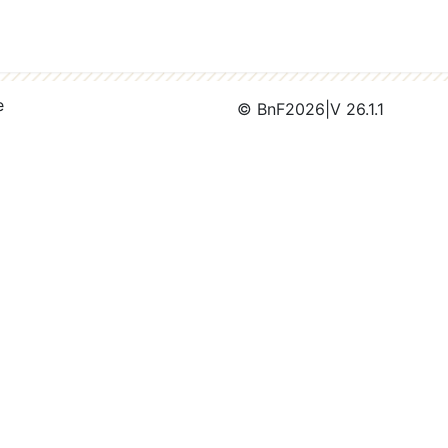
e
© BnF
2026
|
V 26.1.1