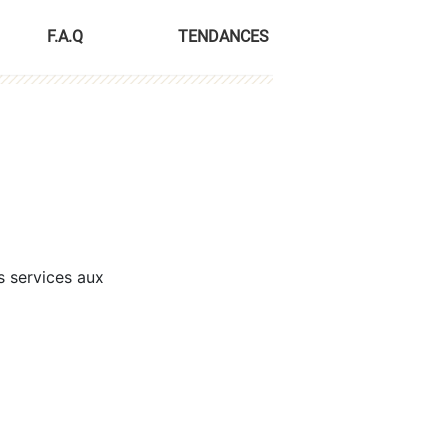
F.A.Q
TENDANCES
s services aux