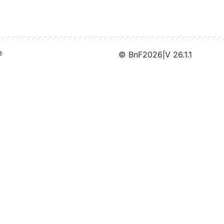
e
© BnF
2026
|
V 26.1.1