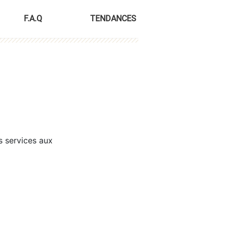
F.A.Q
TENDANCES
s services aux