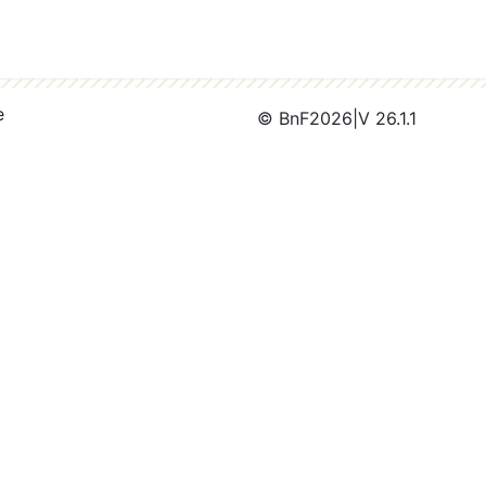
e
© BnF
2026
|
V 26.1.1