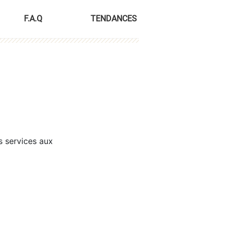
F.A.Q
TENDANCES
s services aux