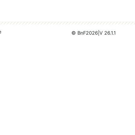
e
© BnF
2026
|
V 26.1.1