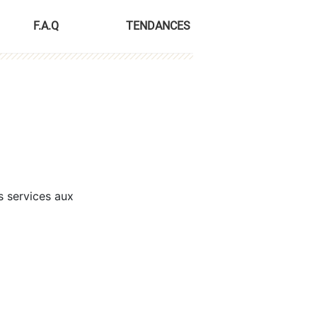
F.A.Q
TENDANCES
s services aux