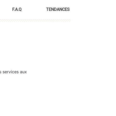
F.A.Q
TENDANCES
s services aux