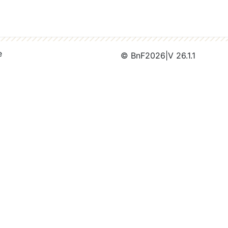
e
© BnF
2026
|
V 26.1.1