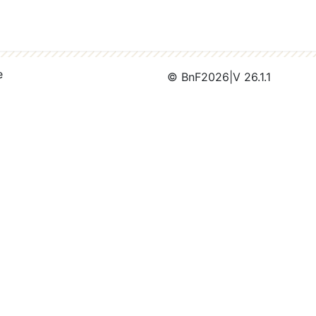
e
© BnF
2026
|
V 26.1.1