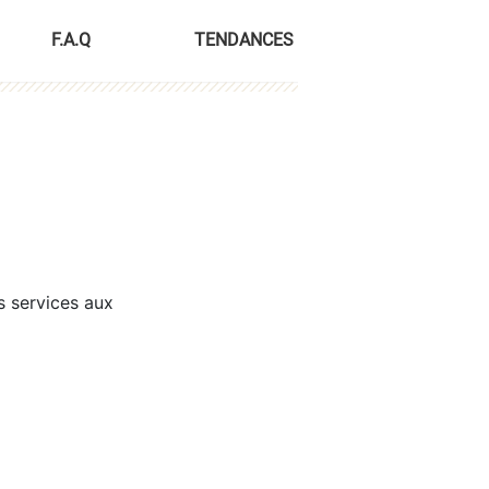
F.A.Q
TENDANCES
s services aux