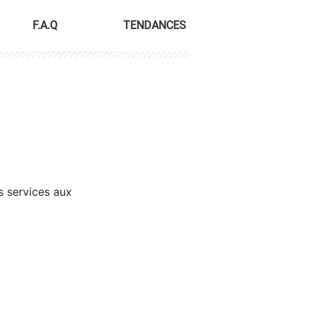
F.A.Q
TENDANCES
s services aux