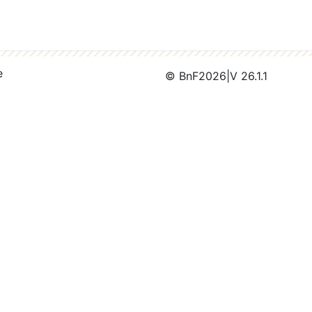
e
© BnF
2026
|
V 26.1.1