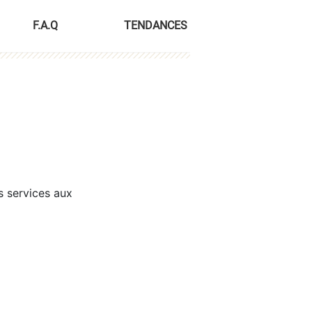
F.A.Q
TENDANCES
s services aux