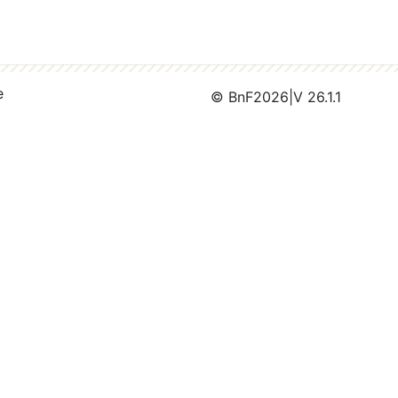
e
© BnF
2026
|
V 26.1.1