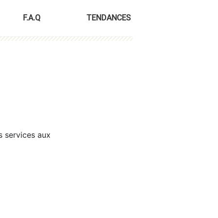
F.A.Q
TENDANCES
s services aux