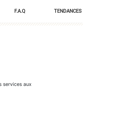
F.A.Q
TENDANCES
s services aux