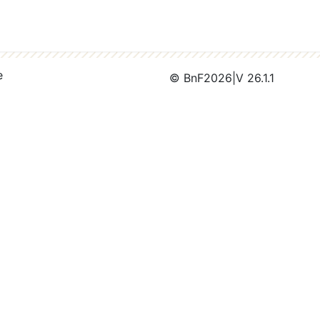
e
© BnF
2026
|
V 26.1.1