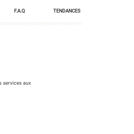
F.A.Q
TENDANCES
s services aux