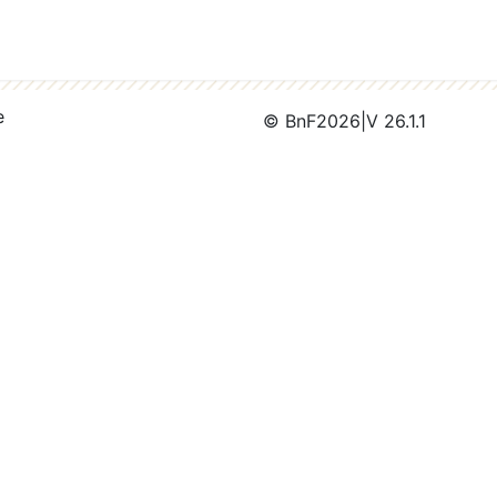
e
© BnF
2026
|
V 26.1.1