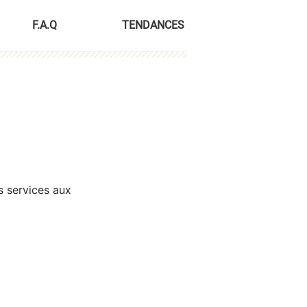
F.A.Q
TENDANCES
s services aux