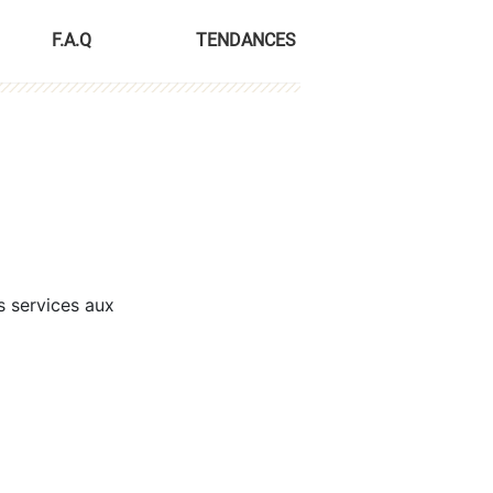
F.A.Q
TENDANCES
s services aux