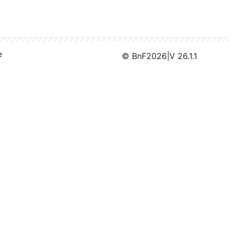
e
© BnF
2026
|
V 26.1.1