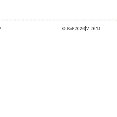
e
© BnF
2026
|
V 26.1.1