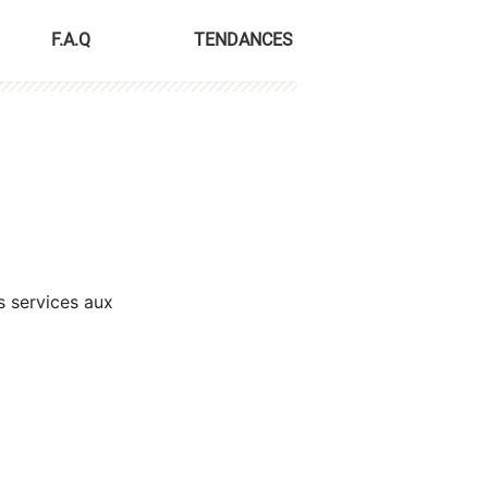
F.A.Q
TENDANCES
s services aux