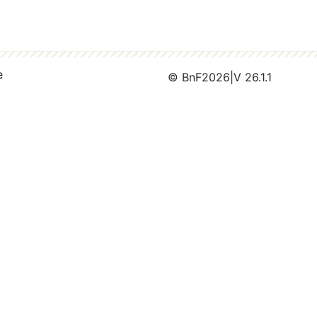
e
© BnF
2026
|
V 26.1.1