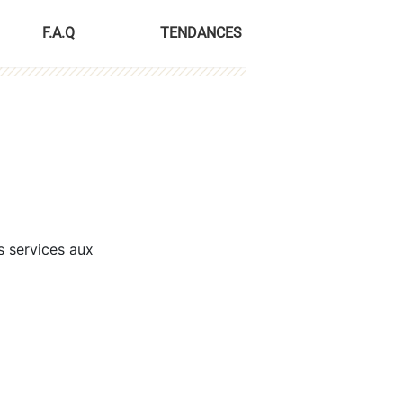
F.A.Q
TENDANCES
s services aux