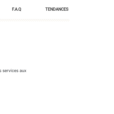
F.A.Q
TENDANCES
s services aux