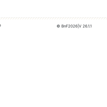
e
© BnF
2026
|
V 26.1.1