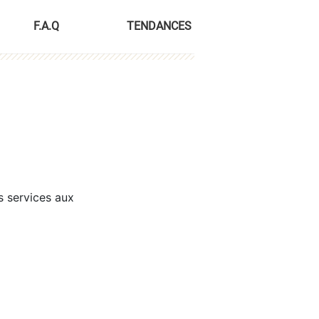
F.A.Q
TENDANCES
s services aux