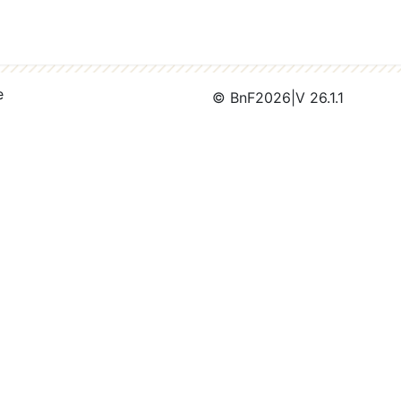
e
© BnF
2026
|
V 26.1.1