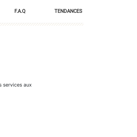
F.A.Q
TENDANCES
s services aux