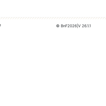
e
© BnF
2026
|
V 26.1.1