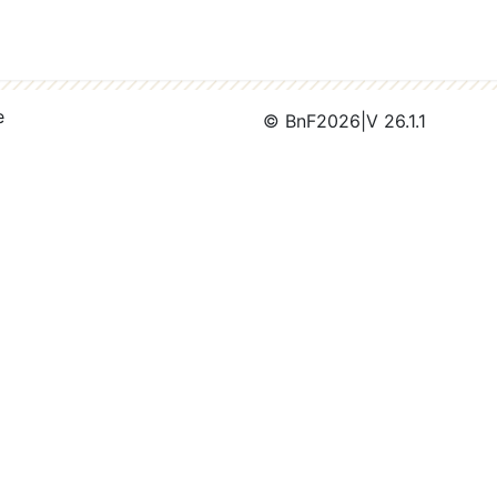
e
© BnF
2026
|
V 26.1.1