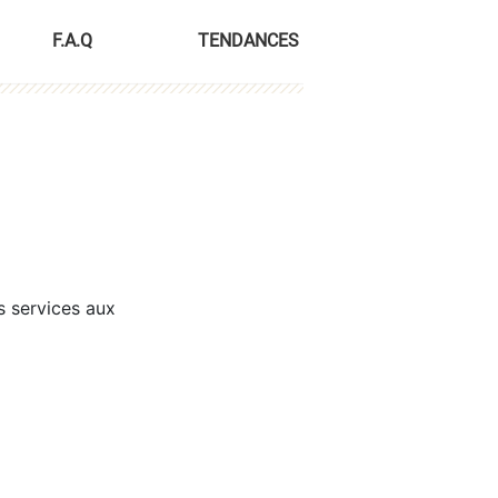
F.A.Q
TENDANCES
s services aux