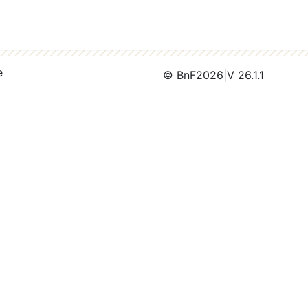
e
© BnF
2026
|
V 26.1.1