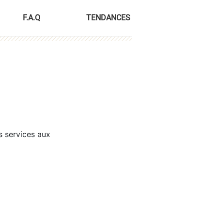
F.A.Q
TENDANCES
s services aux