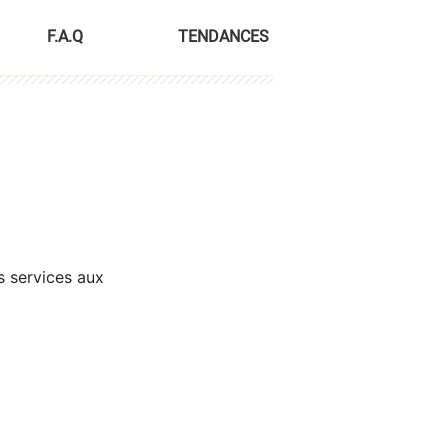
F.A.Q
TENDANCES
s services aux