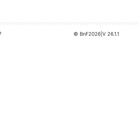
e
© BnF
2026
|
V 26.1.1