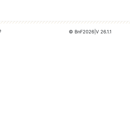
e
© BnF
2026
|
V 26.1.1