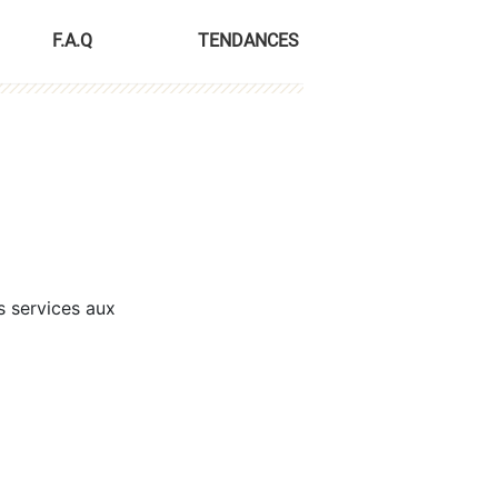
F.A.Q
TENDANCES
s services aux