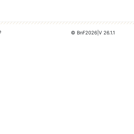
e
© BnF
2026
|
V 26.1.1