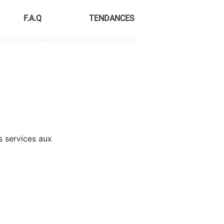
F.A.Q
TENDANCES
s services aux