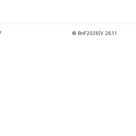
e
© BnF
2026
|
V 26.1.1