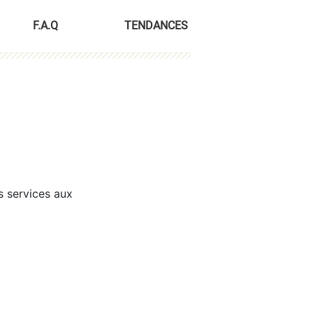
F.A.Q
TENDANCES
s services aux