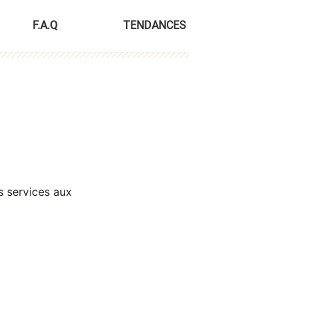
F.A.Q
TENDANCES
s services aux