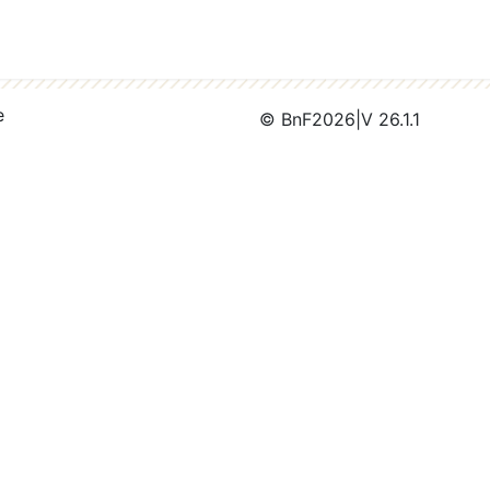
e
© BnF
2026
|
V 26.1.1