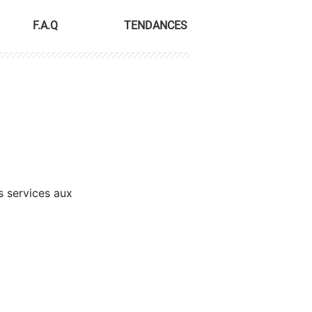
F.A.Q
TENDANCES
s services aux