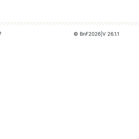
e
© BnF
2026
|
V 26.1.1