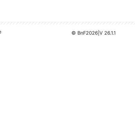
e
© BnF
2026
|
V 26.1.1