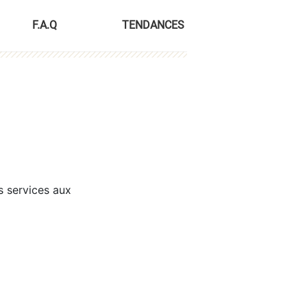
F.A.Q
TENDANCES
s services aux