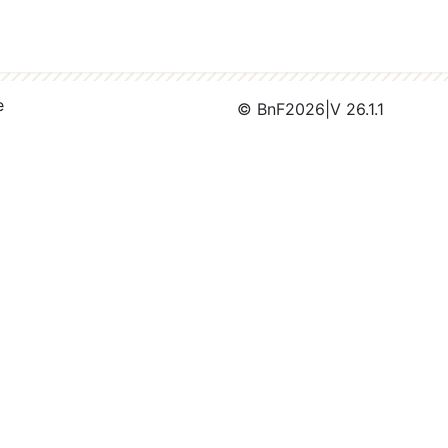
e
© BnF
2026
|
V 26.1.1