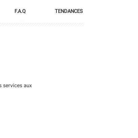
F.A.Q
TENDANCES
s services aux