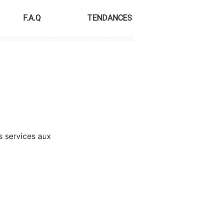
F.A.Q
TENDANCES
s services aux