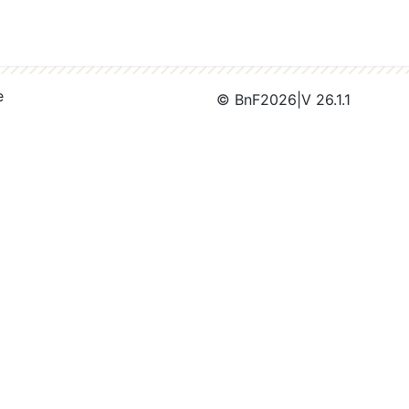
e
© BnF
2026
|
V 26.1.1