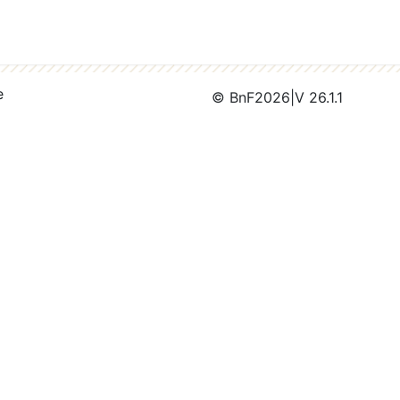
e
© BnF
2026
|
V 26.1.1