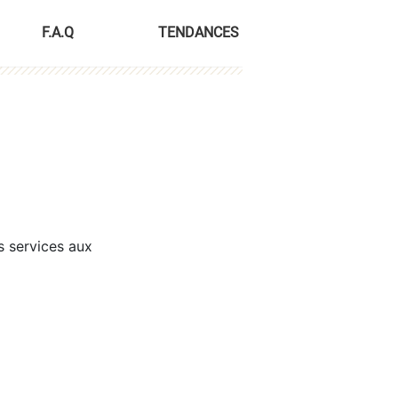
F.A.Q
TENDANCES
s services aux