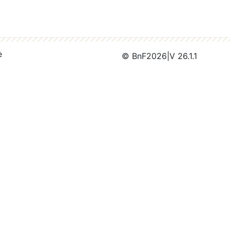
e
© BnF
2026
|
V 26.1.1