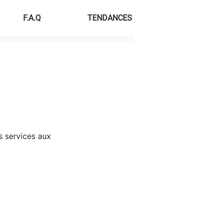
F.A.Q
TENDANCES
s services aux