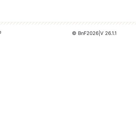
e
© BnF
2026
|
V 26.1.1