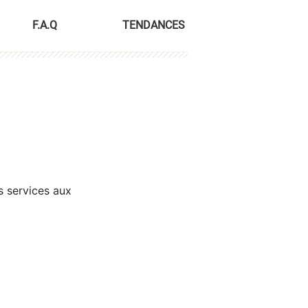
F.A.Q
TENDANCES
s services aux