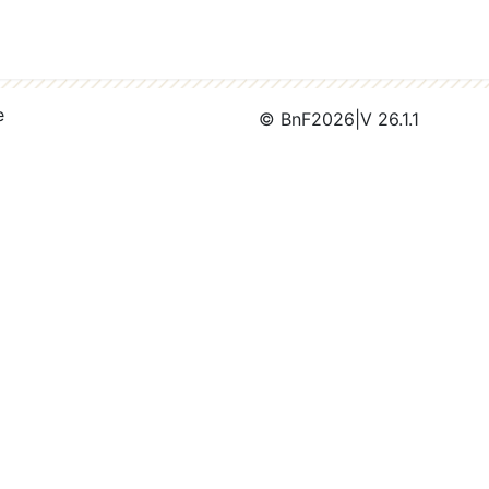
e
© BnF
2026
|
V 26.1.1