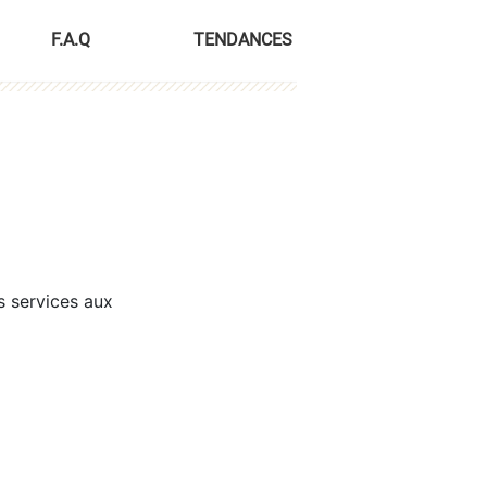
F.A.Q
TENDANCES
s services aux