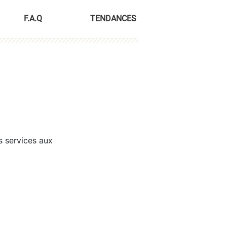
F.A.Q
TENDANCES
s services aux