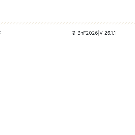
e
© BnF
2026
|
V 26.1.1